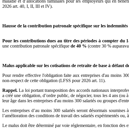
maladie et d’allocations familiales pour les employeurs qui en b
2026 art. 40, I, II, III et IV).
Hausse de la contribution patronale spécifique sur les indemnités 
Pour les contributions dues au titre des périodes à compter du 
une contribution patronale spécifique
de 40 %
(contre 30 % auparava
Malus applicable sur les cotisations de retraite de base à défaut d
Pour rendre effective l'obligation faite aux entreprises d'au moins 300
non-respect de cette obligation (LFSS pour 2026 art. 11).
Rappel.
La loi portant transposition des accords nationaux interprofes
a créé une obligation, d’ordre public, de négocier, tous les 4 ans (ou à
leur âge dans les entreprises d'au moins 300 salariés ou groupes d'ent
Les entreprises d’au moins 300 salariés seront désormais soumises à u
l’amélioration des conditions de travail des salariés expérimentés ou,
Le malus doit être déterminé par voie réglementaire, en fonction des eff