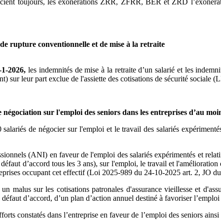
énéficient toujours, les exonérations ZRR, ZFRR, BER et ZRD l’exoné
de rupture conventionnelle et de mise à la retraite
1-1-2026,
les indemnités de mise à la retraite d’un salarié et les indemn
nt)
sur leur part exclue de l'assiette des cotisations de sécurité sociale
e négociation sur l'emploi des seniors dans les entreprises d’au moi
 salariés de négocier sur l'emploi et le travail des salariés expériment
sionnels (ANI) en faveur de l'emploi des salariés expérimentés et relati
 défaut d’accord tous les 3 ans), sur l'emploi, le travail et l'amélioratio
reprises occupant cet effectif (Loi 2025-989 du 24-10-2025 art. 2, JO du
n malus sur les cotisations patronales d'assurance vieillesse et d'ass
 à défaut d’accord, d’un plan d’action annuel destiné à favoriser l’empl
orts constatés dans l’entreprise en faveur de l’emploi des seniors ainsi q