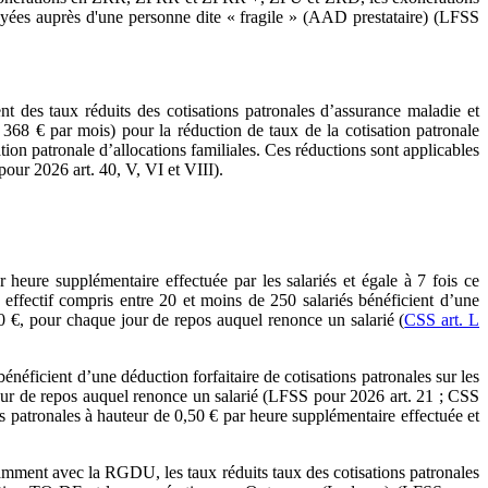
oyées auprès d'une personne dite « fragile » (AAD prestataire) (LFSS
t des taux réduits des cotisations patronales d’assurance maladie et
 368 € par mois) pour la réduction de taux de la cotisation patronale
ion patronale d’allocations familiales. Ces réductions sont applicables
our 2026 art. 40, V, VI et VIII).
 heure supplémentaire effectuée par les salariés et égale à 7 fois ce
n effectif compris entre 20 et moins de 250 salariés bénéficient d’une
50 €, pour chaque jour de repos auquel renonce un salarié (
CSS art. L
bénéficient d’une déduction forfaitaire de cotisations patronales sur les
 jour de repos auquel renonce un salarié (LFSS pour 2026 art. 21 ; CSS
ons patronales à hauteur de 0,50 € par heure supplémentaire effectuée et
notamment avec la RGDU, les taux réduits taux des cotisations patronales