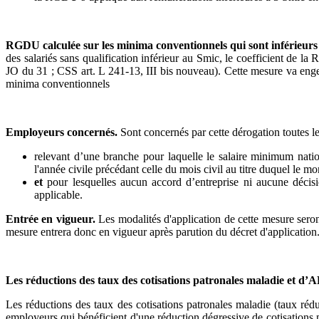
RGDU calculée sur les minima conventionnels qui sont inférieurs
des salariés sans qualification inférieur au Smic, le coefficient de
JO du 31 ; CSS art. L 241-13, III bis nouveau). Cette mesure va enge
minima conventionnels
Employeurs concernés.
Sont concernés par cette dérogation toutes les
relevant d’une branche pour laquelle le salaire minimum nation
l'année civile précédant celle du mois civil au titre duquel le mo
et
pour lesquelles aucun accord d’entreprise ni aucune décis
applicable.
Entrée en vigueur.
Les modalités d'application de cette mesure seron
mesure entrera donc en vigueur après parution du décret d'application
Les réductions des taux des cotisations patronales maladie et d’A
Les réductions
des taux des cotisations patronales maladie (taux rédu
employeurs qui bénéficient d'une réduction dégressive de cotisati