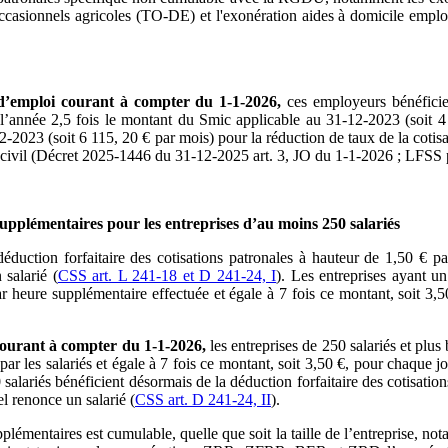
occasionnels agricoles (TO-DE) et l'exonération aides à domicile empl
s d’emploi courant à compter du 1-1-2026,
ces employeurs bénéficien
 l’année 2,5 fois le montant du Smic applicable au 31-12-2023 (soit 4
-2023 (soit 6 115, 20 € par mois) pour la réduction de taux de la cotisat
s civil (Décret 2025-1446 du 31-12-2025 art. 3, JO du 1-1-2026 ; LFSS p
supplémentaires pour les entreprises d’au moins 250 salariés
duction forfaitaire des cotisations patronales à hauteur de 1,50 € par
salarié (
CSS art. L 241-18 et D 241-24, I
). Les entreprises ayant u
par heure supplémentaire effectuée et égale à 7 fois ce montant, soit 3,
 courant à compter du 1-1-2026,
les entreprises de 250 salariés et plus 
ar les salariés et égale à 7 fois ce montant, soit 3,50 €, pour chaque
0 salariés bénéficient désormais de la déduction forfaitaire des cotisati
l renonce un salarié (
CSS art. D 241-24, II
).
upplémentaires est cumulable, quelle que soit la taille de l’entreprise, 