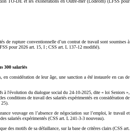
ration TO-DE et les exonérations en Outre-mer (Lodeom) (LFSS pour
ités de rupture conventionnelle d’un contrat de travail sont soumises à
 (LFSS pour 2026 art. 15, I ; CSS art. L 137-12 modifié).
ns 300 salariés
és, en considération de leur âge, une sanction a été instaurée en cas de
fs à l'évolution du dialogue social du 24-10-2025, dite « loi Seniors »,
n des conditions de travail des salariés expérimentés en considération de
 25).
urance veuvage en l’absence de négociation sur l’emploi, le travail et
oi des salariés expérimentés (CSS art. L 241-3-3 nouveau).
ue des motifs de sa défaillance, sur la base de critères clairs (CSS art.