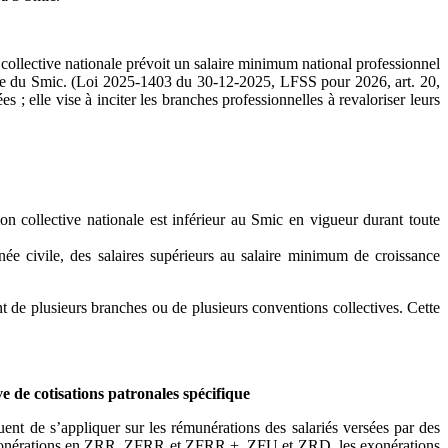
 collective nationale prévoit un salaire minimum national professionnel
 base du Smic. (Loi 2025-1403 du 30-12-2025, LFSS pour 2026, art. 20,
elle vise à inciter les branches professionnelles à revaloriser leurs
on collective nationale est inférieur au Smic en vigueur durant toute
ée civile, des salaires supérieurs au salaire minimum de croissance
t de plusieurs branches ou de plusieurs conventions collectives. Cette
e de cotisations patronales spécifique
ent de s’appliquer sur les rémunérations des salariés versées par des
 exonérations en ZRR, ZFRR et ZFRR +, ZFU et ZRD, les exonérations