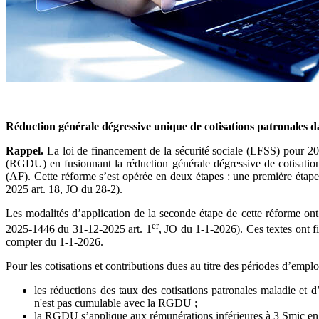
Réduction générale dégressive unique de cotisations patronales da
Rappel.
La loi de financement de la sécurité sociale (LFSS) pour 202
(RGDU) en fusionnant la réduction générale dégressive de cotisations 
(AF). Cette réforme s’est opérée en deux étapes : une première éta
2025 art. 18, JO du 28-2).
Les modalités d’application de la seconde étape de cette réforme o
er
2025-1446 du 31-12-2025 art. 1
, JO du 1-1-2026). Ces textes ont 
compter du 1-1-2026.
Pour les cotisations et contributions dues au titre des périodes d’emp
les réductions des taux des cotisations patronales maladie et 
n'est pas cumulable avec la RGDU ;
la RGDU s’applique aux rémunérations inférieures à 3 Smic en