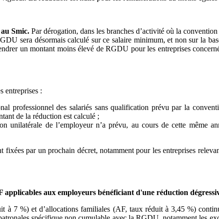
 au Smic.
Par dérogation, dans les branches d’activité où la convention
 la RGDU sera désormais calculé sur ce salaire minimum, et non sur la
ndrer un montant moins élevé de RGDU pour les entreprises concernées ; 
 entreprises :
al professionnel des salariés sans qualification prévu par la conventi
ntant de la réduction est calculé ;
ion unilatérale de l’employeur n’a prévu, au cours de cette même ann
t fixées par un prochain décret, notamment pour les entreprises relevan
.
F applicables aux employeurs bénéficiant d'une réduction dégressiv
it à 7 %) et d’allocations familiales
(AF, taux réduit à 3,45 %) continu
ons patronales spécifique non cumulable avec la RGDU, notamment les