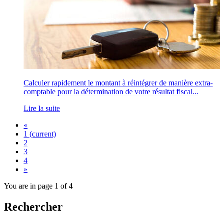
Calculer rapidement le montant à réintégrer de manière extra-
comptable pour la détermination de votre résultat fiscal...
Lire la suite
«
1
(current)
2
3
4
»
You are in page 1 of 4
Rechercher