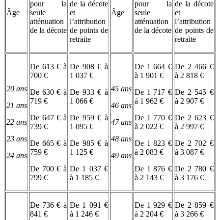
pour la
de la décote
pour la
de la décote
Âge
seule
et
Âge
seule
et
atténuation
l’attribution
atténuation
l’attribution
de la décote
de points de
de la décote
de points de
retraite
retraite
De 613 € à
De 908 € à
De 1 664 €
De 2 466 €
700 €
1 037 €
à 1 901 €
à 2 818 €
20 ans
45 ans
De 630 € à
De 933 € à
De 1 717 €
De 2 545 €
719 €
1 066 €
à 1 962 €
à 2 907 €
21 ans
46 ans
De 647 € à
De 959 € à
De 1 770 €
De 2 623 €
22 ans
47 ans
739 €
1 095 €
à 2 022 €
à 2 997 €
23 ans
48 ans
De 665 € à
De 985 € à
De 1 823 €
De 2 702 €
759 €
1 125 €
à 2 083 €
à 3 087 €
24 ans
49 ans
De 700 € à
De 1 037 €
De 1 876 €
De 2 780 €
799 €
à 1 185 €
à 2 143 €
à 3 176 €
De 736 € à
De 1 091 €
De 1 929 €
De 2 859 €
841 €
à 1 246 €
à 2 204 €
à 3 266 €