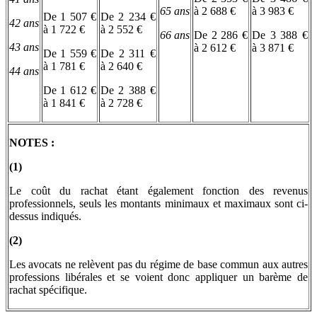
65 ans
à 2 688 €
à 3 983 €
De 1 507 €
De 2 234 €
42 ans
à 1 722 €
à 2 552 €
66 ans
De 2 286 €
De 3 388 €
43 ans
à 2 612 €
à 3 871 €
De 1 559 €
De 2 311 €
à 1 781 €
à 2 640 €
44 ans
De 1 612 €
De 2 388 €
à 1 841 €
à 2 728 €
NOTES :
(1)
Le coût du rachat étant également fonction des revenus
professionnels, seuls les montants minimaux et maximaux sont ci-
dessus indiqués.
(2)
Les avocats ne relèvent pas du régime de base commun aux autres
professions libérales et se voient donc appliquer un barème de
rachat spécifique.