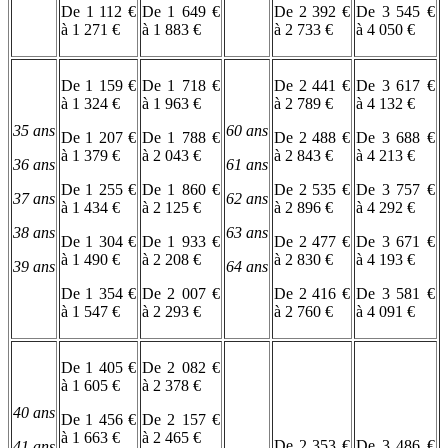
De 1 112 €
De 1 649 €
De 2 392 €
De 3 545 €
à 1 271 €
à 1 883 €
à 2 733 €
à 4 050 €
De 1 159 €
De 1 718 €
De 2 441 €
De 3 617 €
à 1 324 €
à 1 963 €
à 2 789 €
à 4 132 €
35 ans
60 ans
De 1 207 €
De 1 788 €
De 2 488 €
De 3 688 €
à 1 379 €
à 2 043 €
à 2 843 €
à 4 213 €
36 ans
61 ans
De 1 255 €
De 1 860 €
De 2 535 €
De 3 757 €
37 ans
62 ans
à 1 434 €
à 2 125 €
à 2 896 €
à 4 292 €
38 ans
63 ans
De 1 304 €
De 1 933 €
De 2 477 €
De 3 671 €
à 1 490 €
à 2 208 €
à 2 830 €
à 4 193 €
39 ans
64 ans
De 1 354 €
De 2 007 €
De 2 416 €
De 3 581 €
à 1 547 €
à 2 293 €
à 2 760 €
à 4 091 €
De 1 405 €
De 2 082 €
à 1 605 €
à 2 378 €
40 ans
De 1 456 €
De 2 157 €
à 1 663 €
à 2 465 €
De 2 353 €
De 3 486 €
41 ans