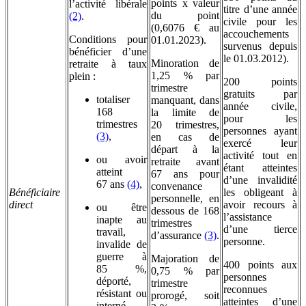
points x valeur
l’activité libérale
titre d’une année
du point
(2)
.
civile pour les
(0,6076 € au
accouchements
Conditions pour
01.01.2023).
survenus depuis
bénéficier d’une
le 01.03.2012).
Minoration de
retraite à taux
1,25 % par
plein :
200 points
trimestre
gratuits par
totaliser
manquant, dans
année civile,
168
la limite de
pour les
trimestres
20 trimestres,
personnes ayant
(3)
,
en cas de
exercé leur
départ à la
activité tout en
ou avoir
retraite avant
étant atteintes
atteint
67 ans pour
d’une invalidité
67 ans
(4)
,
convenance
Bénéficiaire
les obligeant à
personnelle, en
direct
avoir recours à
ou être
dessous de 168
l’assistance
inapte au
trimestres
d’une tierce
travail,
d’assurance
(3)
.
personne.
invalide de
guerre à
Majoration de
400 points aux
85 %,
0,75 % par
personnes
déporté,
trimestre
reconnues
résistant ou
prorogé, soit
atteintes d’une
interné