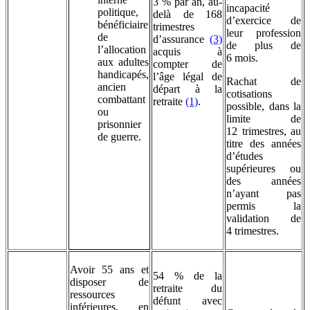
3 % par an, au-
incapacité
politique,
delà de 168
d’exercice de
bénéficiaire
trimestres
leur profession
de
d’assurance
(3)
de plus de
l’allocation
acquis à
6 mois.
aux adultes
compter de
handicapés,
l’âge légal de
Rachat de
ancien
départ à la
cotisations
combattant
retraite
(1)
.
possible, dans la
ou
limite de
prisonnier
12 trimestres, au
de guerre.
titre des années
d’études
supérieures ou
des années
n’ayant pas
permis la
validation de
4 trimestres.
Avoir 55 ans et
54 % de la
disposer de
retraite du
ressources
défunt avec
inférieures, en